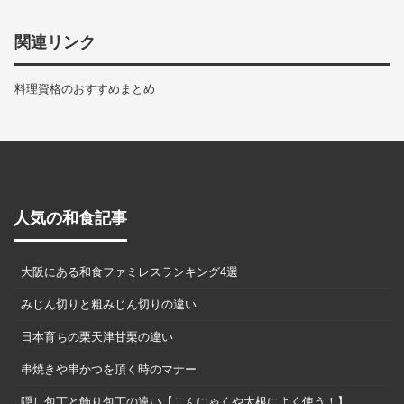
関連リンク
料理資格のおすすめまとめ
人気の和食記事
大阪にある和食ファミレスランキング4選
みじん切りと粗みじん切りの違い
日本育ちの栗天津甘栗の違い
串焼きや串かつを頂く時のマナー
隠し包丁と飾り包丁の違い【こんにゃくや大根によく使う！】